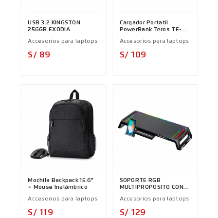
USB 3.2 KINGSTON
Cargador Portatil
256GB EXODIA
PowerBank Teros TE-
7052N
Accesorios para laptops
Accesorios para laptops
Precio
Precio
S/ 89
S/ 109
Mochila Backpack 15.6"
SOPORTE RGB
+ Mouse Inalámbrico
MULTIPROPOSITO CON 4
PUERTOS USB
Accesorios para laptops
Accesorios para laptops
Precio
Precio
S/ 119
S/ 129