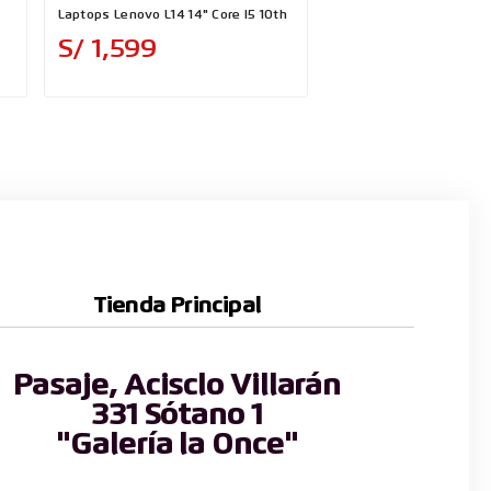
Laptops Lenovo L14 14" Core I5 10th
Laptops DELL LATITUDE
Core I7 10510U
Precio
S/ 1,599
Preci
S/ 1,899
Tienda Principal
Pasaje, Acisclo Villarán
331 Sótano 1
"Galería la Once"