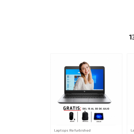
1
Laptops Refurbished
L