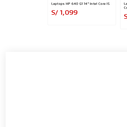
Laptops HP 640 G1 14" Intel Core I5
L
C
Precio
S/ 1,099
S