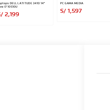
aptops DELL LATITUDE 3410 14"
PC GAMA MEDIA
ore I7 10510U
Precio
S/ 1,597
Precio
/ 2,199