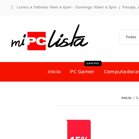
Lunes a Sábado 9am a 6pm - Domingo 10am a 3pm | Pasaje, Aci
GAMING
Inicio
PC Gamer
Computadora
Inicio
L