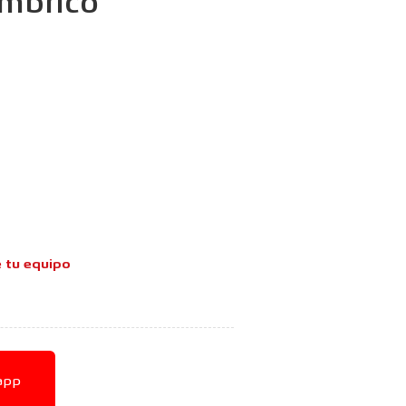
mbrico
e tu equipo
app