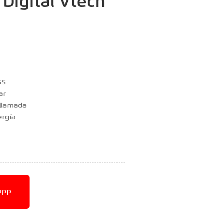
Digital Vtech
SS
ar
 llamada
ergía
app