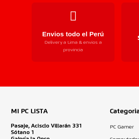
Envios todo el Perú
Delivery a Lima & envios a
provincia
MI PC LISTA
Categori
Pasaje, Acisclo Villarán 331
PC Gamer
Sótano 1