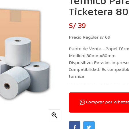
Térmico Par
Ticketera 8
S/ 39
Precio Regular
s/ 69
Punto de Venta - Papel Térm
Medida: 80mmx80mm
Dispositivo: Para las impres
Compatibilidad: Es compatib
térmica
Comprar por Whats
