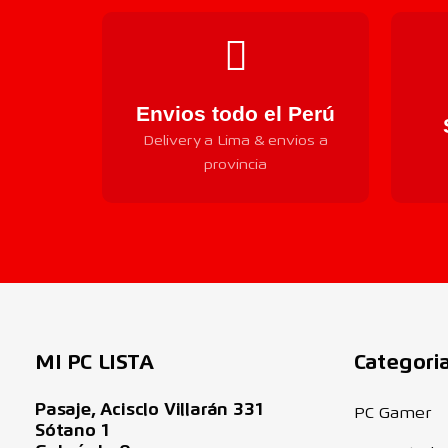
Envios todo el Perú
Delivery a Lima & envios a
provincia
MI PC LISTA
Categori
Pasaje, Acisclo Villarán 331
PC Gamer
Sótano 1