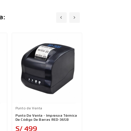
a:
Punto de Venta
Punto de Venta
Punto De Venta - Impresoa Térmica
Punto De Venta - Rollo 
De Código De Barras RED-365B
Cera Negra 110mmx30
Precio
Precio
S/ 499
S/ 38