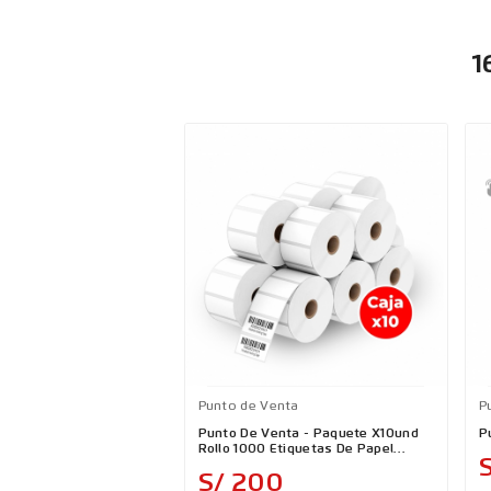
1
Punto de Venta
P
Punto De Venta - Paquete X10und
P
Rollo 1000 Etiquetas De Papel
S
Adhesivas 50x25mm Para Codigo
Precio
S/ 200
De Barras