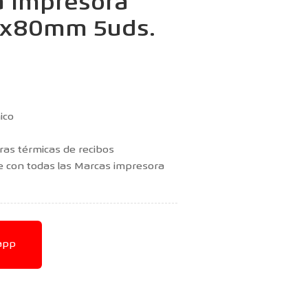
a Impresora
0x80mm 5uds.
ico
oras térmicas de recibos
le con todas las Marcas impresora
app