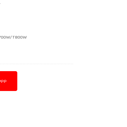
E
T700W/T800W
app