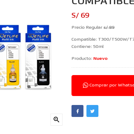
COMPATIBL
S/ 69
Precio Regular
s/ 89
Compatible: T300/T500W/
Contiene: 50ml
Producto:
Nuevo
Comprar por Whats
