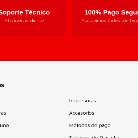
Soporte Técnico
100% Pago Segu
Atención al cliente
Aceptamos todas tus tarj
Componentes
as
Impresoras
ras
Accesorios
 uno
Métodos de pago