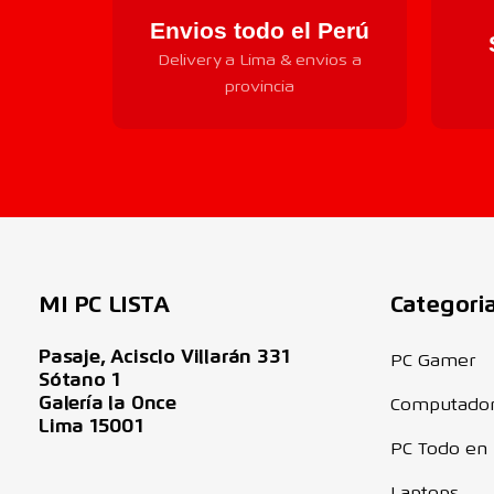
Envios todo el Perú
Delivery a Lima & envios a
provincia
MI PC LISTA
Categori
Pasaje, Acisclo Villarán 331
PC Gamer
Sótano 1
Galería la Once
Computado
Lima 15001
PC Todo en