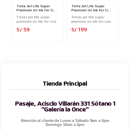
Tinta Jet Life Super
Tinta Jet Life Super
Premium Uv Ink For Ciss
Premium Uv Ink For Ciss
Yellow - COMPATIBLE
- COMPATIBLE
Tintas jet life super
Tintas jet life super
premium uv ink for ciss
premium uv ink for ciss
Precio
Precio
S/ 59
S/ 199
Tienda Principal
Pasaje, Acisclo Villarán 331 Sótano 1
"Galería la Once"
Atención al cliente de Lunes a Sábado 9am a 6pm
Domingo 10am a 3pm