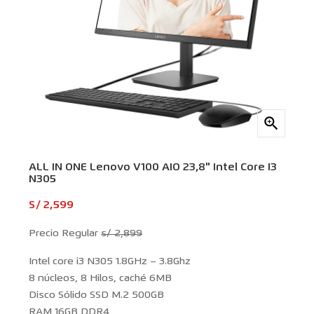

ALL IN ONE Lenovo V100 AIO 23,8" Intel Core I3
N305
S/ 2,599
Precio Regular
s/ 2,899
Intel core i3 N305 1.8GHz – 3.8Ghz
8 núcleos, 8 Hilos, caché 6MB
Disco Sólido SSD M.2 500GB
RAM 16GB DDR4