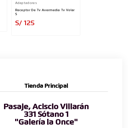
Adaptadores
Adaptadores
Receptor De Tv Avermedia Tv Volar
Adaptador Ugreen Hub 
S
Puertos USB-A 3.0 
Precio
Precio
S/ 125
S/ 69
Tienda Principal
Pasaje, Acisclo Villarán
331 Sótano 1
"Galería la Once"