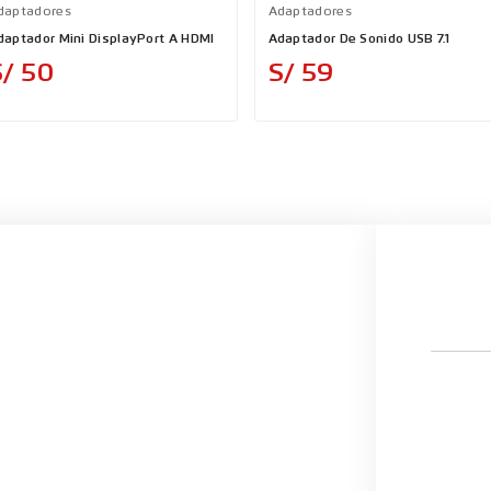
daptadores
Adaptadores
daptador Mini DisplayPort A HDMI
Adaptador De Sonido USB 7.1
Precio
Precio
S/ 50
S/ 59