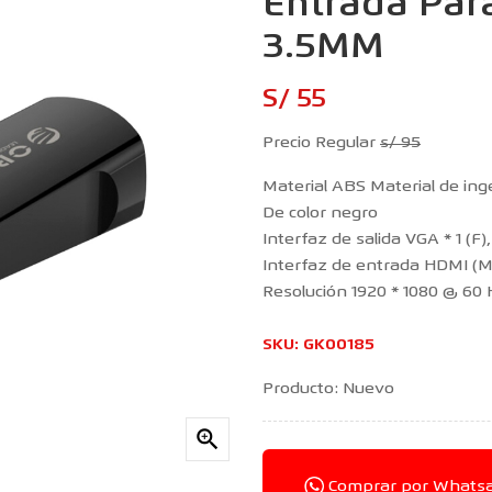
Entrada Par
3.5MM
S/ 55
Precio Regular
s/ 95
Material ABS Material de ing
De color negro
Interfaz de salida VGA * 1 (F)
Interfaz de entrada HDMI (M
Resolución 1920 * 1080 @ 60
SKU:
GK00185
Producto: Nuevo

Comprar por Whats