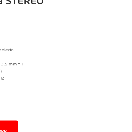
a STEREO
eniería
, 3,5 mm * 1
)
 HZ
app