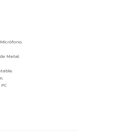
 Micrófono.
 de Metal.
table.
m.
 PC