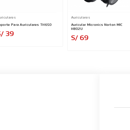
uriculares
Auriculares
oporte Para Auriculares TH650
Auricular Micronics Norton MIC
H802U
Precio
S/ 39
Precio
S/ 69