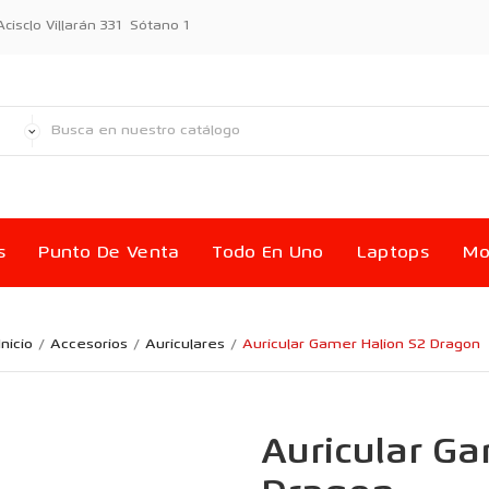
sclo Villarán 331 Sótano 1
s
Punto De Venta
Todo En Uno
Laptops
Mo
Inicio
Accesorios
Auriculares
Auricular Gamer Halion S2 Dragon
Auricular Ga