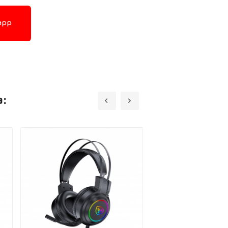
app
a: