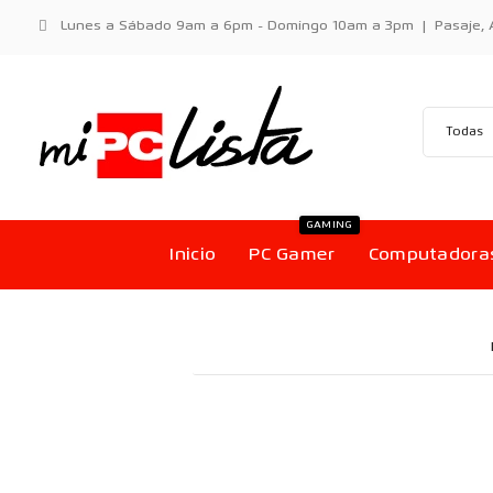
Lunes a Sábado 9am a 6pm - Domingo 10am a 3pm | Pasaje, Aci
GAMING
Inicio
PC Gamer
Computadora