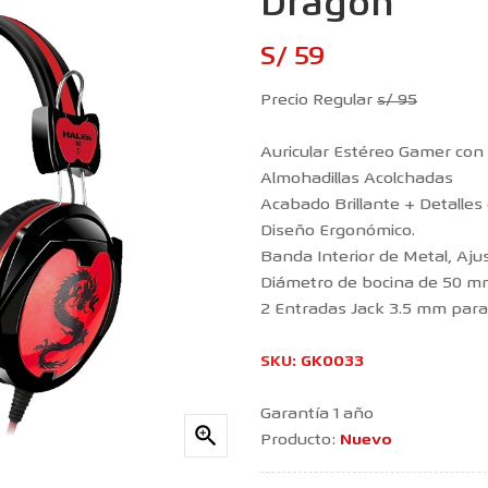
Dragon
S/ 59
Precio Regular
s/ 95
Auricular Estéreo Gamer con
Almohadillas Acolchadas
Acabado Brillante + Detalles
Diseño Ergonómico.
Banda Interior de Metal, Ajus
Diámetro de bocina de 50 m
2 Entradas Jack 3.5 mm para
SKU
:
GK0033
Garantía 1 año

Producto:
Nuevo