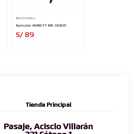
Auriculares
Auriculares
Auricular AVANTY MIC HG801
Auricular Logitech G43
Precio
Precio
S/ 89
S/ 269
Tienda Principal
Pasaje, Acisclo Villarán