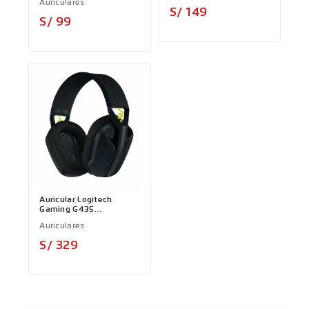
Auriculares
Precio
S/ 149
Precio
S/ 99
Auricular Logitech
Gaming G435
Inalámbrico LIGHTSPEED
Auriculares
BLACK
Precio
S/ 329