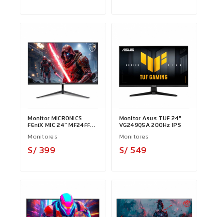
Monitor MICRONICS
Monitor Asus TUF 24"
FEniX MIC 24” MF24FF
VG249Q5A 200Hz IPS
IPS 144Hz
Monitores
Monitores
Precio
Precio
S/ 399
S/ 549