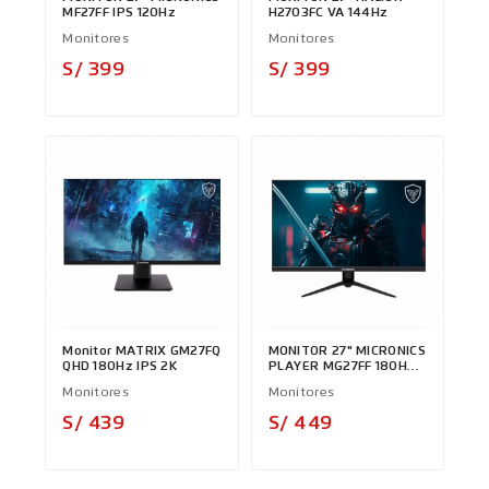
MF27FF IPS 120Hz
H2703FC VA 144Hz
Monitores
Monitores
Precio
Precio
S/ 399
S/ 399
Monitor MATRIX GM27FQ
MONITOR 27" MICRONICS
QHD 180Hz IPS 2K
PLAYER MG27FF 180Hz
IPS
Monitores
Monitores
Precio
Precio
S/ 439
S/ 449