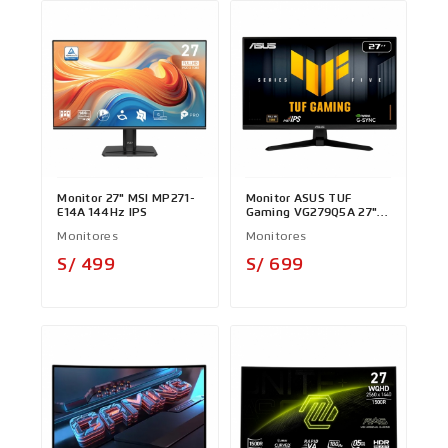
Monitor 27" MSI MP271-
Monitor ASUS TUF
E14A 144Hz IPS
Gaming VG279Q5A 27"
144Hz FHD IPS
Monitores
Monitores
Precio
Precio
S/ 499
S/ 699