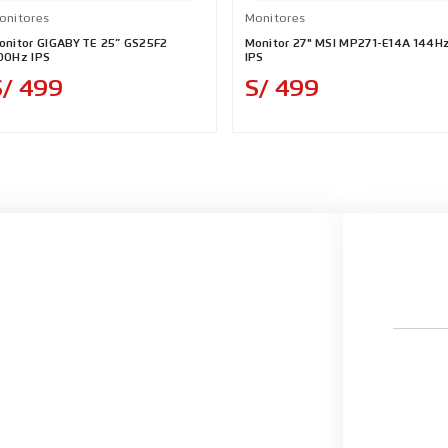
onitores
Monitores
onitor GIGABYTE 25” GS25F2
Monitor 27" MSI MP271-E14A 144H
00Hz IPS
IPS
Precio
Precio
S/ 499
S/ 499