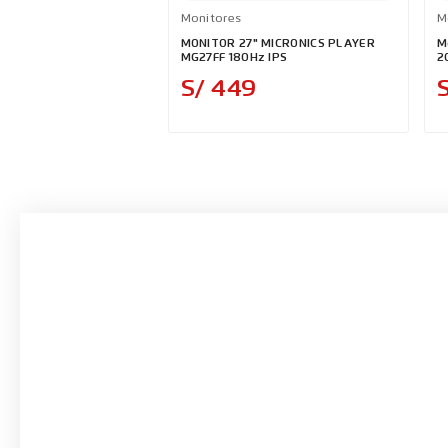
Monitores
M
MONITOR 27" MICRONICS PLAYER
M
MG27FF 180Hz IPS
2
Precio
S/ 449