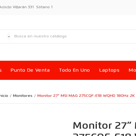
sclo Villarán 331 Sótano 1
s
Punto De Venta
Todo En Uno
Laptops
Mo
nicio
Monitores
Monitor 27” MSI MAG 275CQF-E18 WQHD 180Hz 2K
Monitor 27”