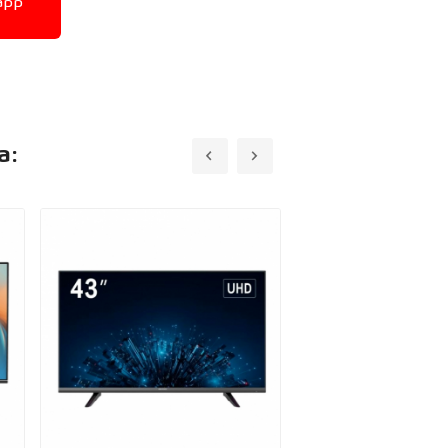
app
a: