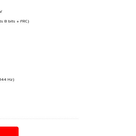
 V
ts 8 bits + FRC)
144 Hz)