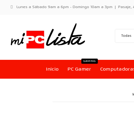
Lunes a Sábado 9am a 6pm - Domingo 10am a 3pm | Pasaje, Aci
GAMING
Inicio
PC Gamer
Computadora
I