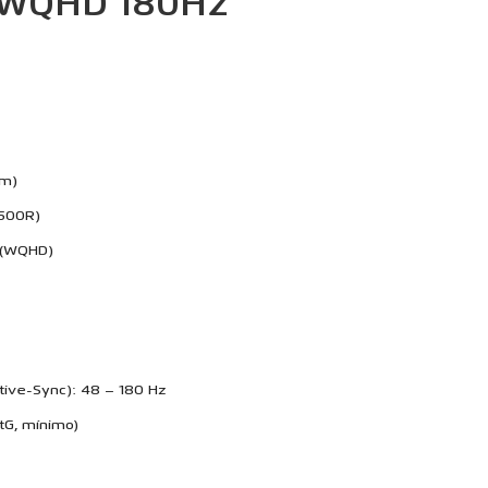
 WQHD 180Hz
cm)
1500R)
0 (WQHD)
ive-Sync): 48 – 180 Hz
tG, mínimo)