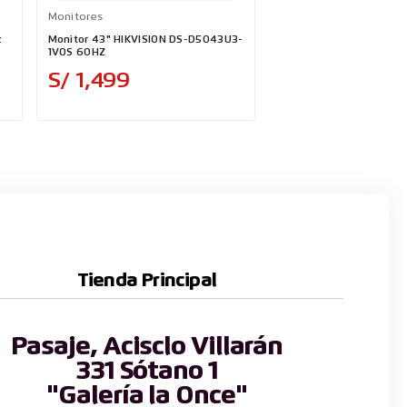
Monitores
Monitores
z
Monitor 43" HIKVISION DS-D5043U3-
Monitor Plano Teros TE
1VOS 60HZ
180Hz QHD IPS
Precio
Precio
S/ 1,499
S/ 949
Tienda Principal
Pasaje, Acisclo Villarán
331 Sótano 1
"Galería la Once"