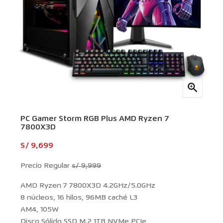

PC Gamer Storm RGB Plus AMD Ryzen 7
7800X3D
S/ 9,699
Precio Regular
s/ 9,999
AMD Ryzen 7 7800X3D 4.2GHz/5.0GHz
8 núcleos, 16 hilos, 96MB caché L3
AM4, 105W
Disco Sólido SSD M.2 1TB NVMe PCIe