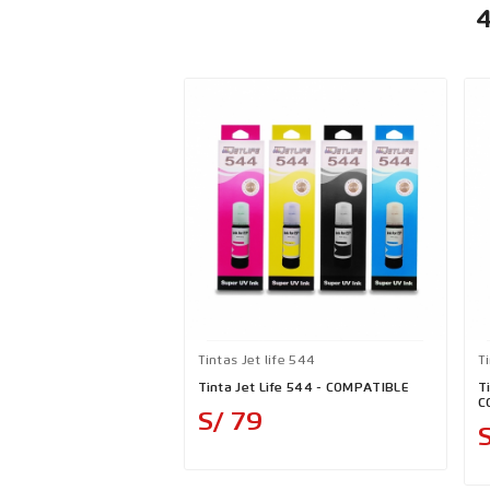
4
Tintas Jet life 544
Ti
Tinta Jet Life 544 - COMPATIBLE
Ti
C
Precio
S/ 79