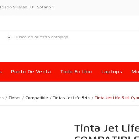
sclo Villarán 331 Sótano 1
s
Punto De Venta
Todo En Uno
Laptops
Mo
as
Tintas
Compatible
Tintas Jet Life 544
Tinta Jet Life 544 Cy
Tinta Jet Lif