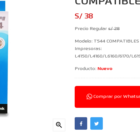
COMPATIBL
S/ 38
Precio Regular
s/ 28
Modelo: T544 COMPATIBLES
Impresoras:
L4150/L4160/L6160/6170/L6
Producto:
Nuevo
Comprar por Whats
