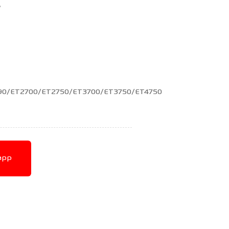
E
190/ET2700/ET2750/ET3700/ET3750/ET4750
app