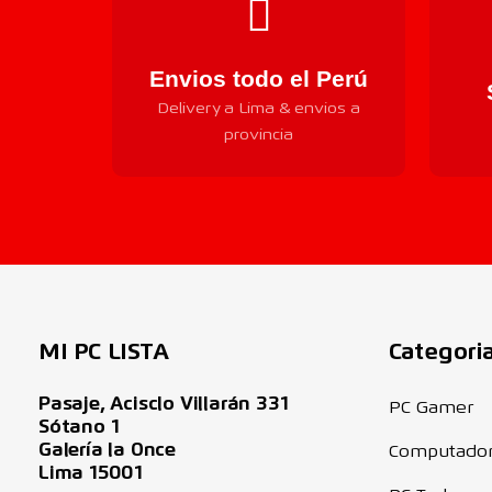
Envios todo el Perú
Delivery a Lima & envios a
provincia
MI PC LISTA
Categori
Pasaje, Acisclo Villarán 331
PC Gamer
Sótano 1
Galería la Once
Computado
Lima 15001