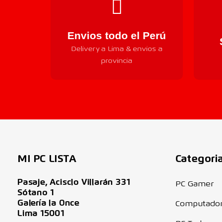
Envios todo el Perú
Delivery a Lima & envios a
provincia
MI PC LISTA
Categori
Pasaje, Acisclo Villarán 331
PC Gamer
Sótano 1
Galería la Once
Computado
Lima 15001