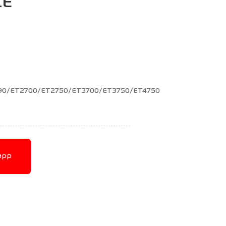
LE
190/ET2700/ET2750/ET3700/ET3750/ET4750
app