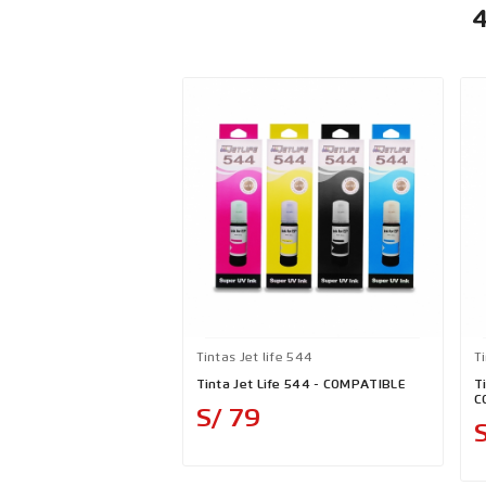
4
Tintas Jet life 544
Ti
Tinta Jet Life 544 - COMPATIBLE
Ti
C
Precio
S/ 79