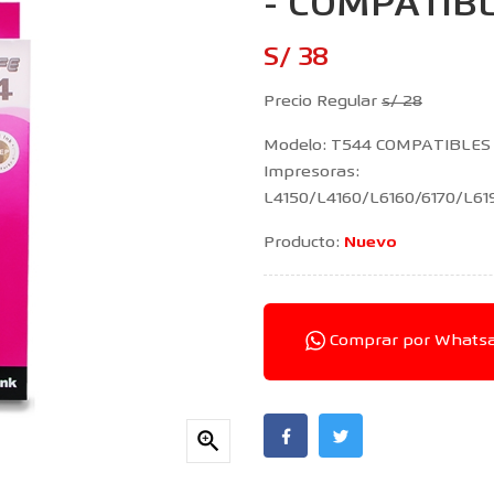
- COMPATIB
S/ 38
Precio Regular
s/ 28
Modelo: T544 COMPATIBLES
Impresoras:
L4150/L4160/L6160/6170/L6
Producto:
Nuevo
Comprar por Whats
