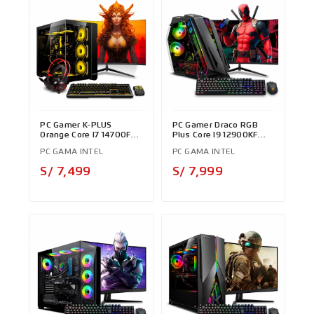
PC Gamer K-PLUS
PC Gamer Draco RGB
Orange Core I7 14700F
Plus Core I9 12900KF
14th
12th
PC GAMA INTEL
PC GAMA INTEL
Precio
Precio
S/ 7,499
S/ 7,999