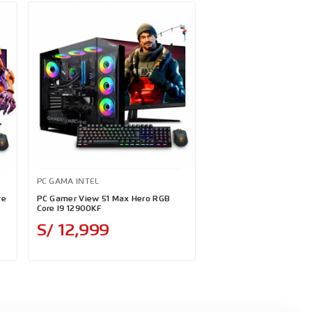
PC GAMA INTEL
PC GAMA INTEL
re
PC Gamer View 51 Max Hero RGB
PC Gamer Draco RED Inte
Core I9 12900KF
9th
Precio
Preci
S/ 12,999
S/ 4,499