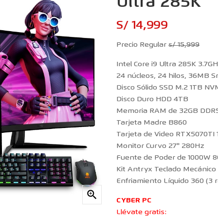
Ultra 285K
S/ 14,999
Precio Regular
s/ 15,999
Intel Core i9 Ultra 285K 3.7
24 núcleos, 24 hilos, 36MB 
Disco Sólido SSD M.2 1TB N
Disco Duro HDD 4TB
Memoria RAM de 32GB DDR
Tarjeta Madre B860
Tarjeta de Video RTX5070TI
Monitor Curvo 27'' 280Hz
Fuente de Poder de 1000W 
Kit Antryx Teclado Mecánico
Enfriamiento Líquido 360 (3 

CYBER PC
Llévate gratis: