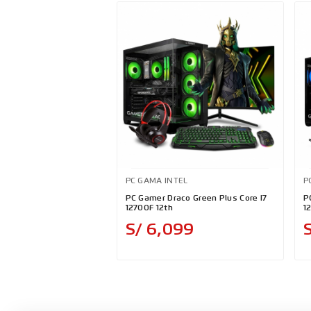
PC GAMA INTEL
P
PC Gamer Draco Green Plus Core I7
P
12700F 12th
1
Precio
S/ 6,099