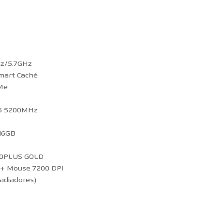
GHz/5.7GHz
Smart Caché
VMe
5 5200MHz
 16GB
80PLUS GOLD
 + Mouse 7200 DPI
radiadores)