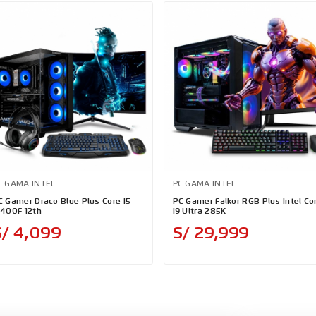
C GAMA INTEL
PC GAMA INTEL
C Gamer Draco Blue Plus Core I5
PC Gamer Falkor RGB Plus Intel Co
2400F 12th
I9 Ultra 285K
Precio
Precio
S/ 4,099
S/ 29,999