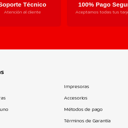
Soporte Técnico
100% Pago Segu
Atención al cliente
Aceptamos todas tus tarj
Componentes
as
Impresoras
ras
Accesorios
 uno
Métodos de pago
Términos de Garantía