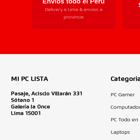
Envios todo el Perú
Delivery a Lima & envios a
provincia
MI PC LISTA
Categori
Pasaje, Acisclo Villarán 331
PC Gamer
Sótano 1
Galería la Once
Computado
Lima 15001
PC Todo en
Laptops