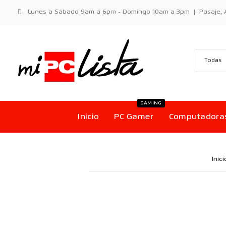
Lunes a Sábado 9am a 6pm - Domingo 10am a 3pm | Pasaje, Aci
GAMING
Inicio
PC Gamer
Computadora
Inici