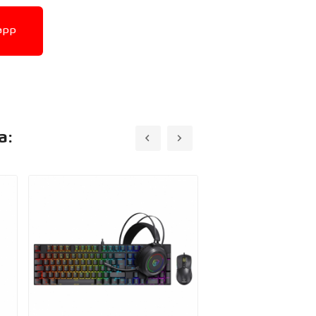
app
a: