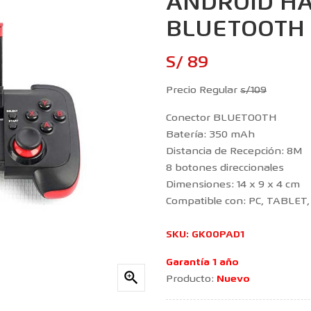
ANDROID HA
BLUETOOTH
S/ 89
Precio Regular
s/109
Conector BLUETOOTH
Batería: 350 mAh
Distancia de Recepción: 8M
8 botones direccionales
Dimensiones: 14 x 9 x 4 cm
Compatible con: PC, TABLET
SKU:
GK00PAD1
Garantía 1 año

Producto:
Nuevo