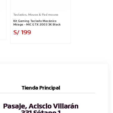
Teclados, Mouse & Pad mouse
Teclados, Mouse & Pad
Kit Gaming Teclado Mecánico
MANDO GAMEPAD THU
Mirage - MIC GTX 2003 3K Black
G30S RGB WIRELESS, 
CABLEADO
Precio
Precio
S/ 199
S/ 129
Tienda Principal
Pasaje, Acisclo Villarán