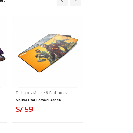
a:
Teclados, Mouse & Pad mouse
Teclados, Mouse & Pad
Mouse Pad Gamer Grande
TECLADO MACHENIKE K
WHITE
Precio
S/ 59
Precio
S/ 189