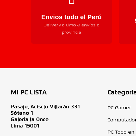
Envios todo el Perú
Delivery a Lima & envios a
provincia
MI PC LISTA
Categori
Pasaje, Acisclo Villarán 331
PC Gamer
Sótano 1
Galería la Once
Computado
Lima 15001
PC Todo en