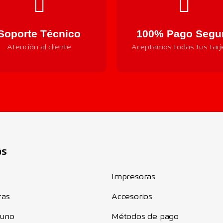
Soporte Técnico
100% Pago Segu
Atención al cliente
Aceptamos todas tus tarj
Componentes
as
Impresoras
ras
Accesorios
 uno
Métodos de pago