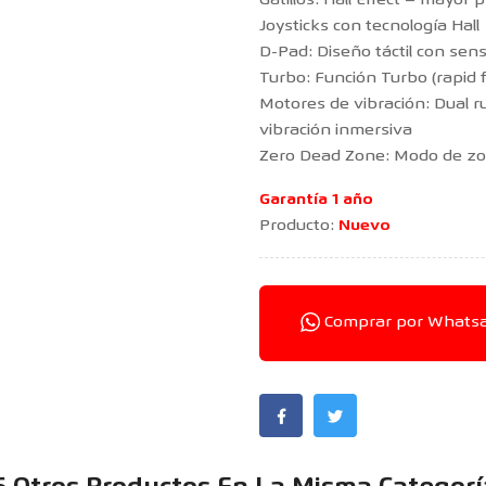
Gatillos: Hall Effect – mayor 
Joysticks con tecnología Hall
D-Pad: Diseño táctil con se
Turbo: Función Turbo (rapid f
Motores de vibración: Dual 
vibración inmersiva
Zero Dead Zone: Modo de zo
Garantía 1 año
Producto:
Nuevo
Comprar por Whats