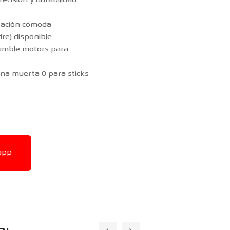
precisión y durabilidad
nsación cómoda
ire) disponible
rumble motors para
na muerta 0 para sticks
app