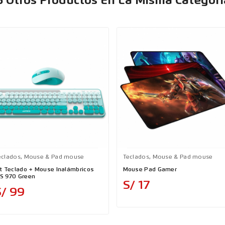
6 Otros Productos En La Misma Categorí
eclados, Mouse & Pad mouse
Teclados, Mouse & Pad mouse
it Teclado + Mouse Inalámbricos
Mouse Pad Gamer
S 970 Green
Precio
S/ 17
Precio
S/ 99