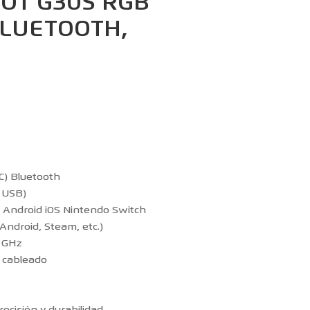
OT G30S RGB
BLUETOOTH,
C) Bluetooth
e USB)
 Android iOS Nintendo Switch
Android, Steam, etc.)
4 GHz
o cableado