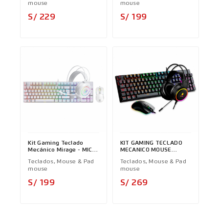
mouse
mouse
Precio
Precio
S/ 229
S/ 199
Kit Gaming Teclado
KIT GAMING TECLADO
Mecánico Mirage - MIC
MECANICO MOUSE
GTX 2003 3W White
ANTRYX GC-3100 BLACK
Teclados, Mouse & Pad
Teclados, Mouse & Pad
mouse
mouse
Precio
Precio
S/ 199
S/ 269