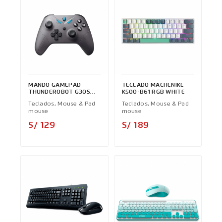
MANDO GAMEPAD
TECLADO MACHENIKE
THUNDEROBOT G30S
K500-B61 RGB WHITE
RGB WIRELESS,
Teclados, Mouse & Pad
Teclados, Mouse & Pad
BLUETOOTH, CABLEADO
mouse
mouse
Precio
Precio
S/ 129
S/ 189