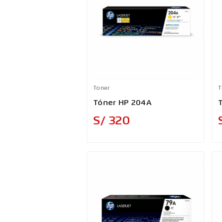
Toner
T
Tóner HP 204A
Precio
S/ 320