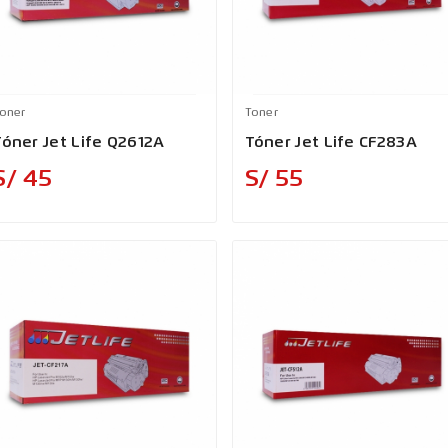
oner
Toner
Tóner Jet Life Q2612A
Tóner Jet Life CF283A
Precio
Precio
S/ 45
S/ 55