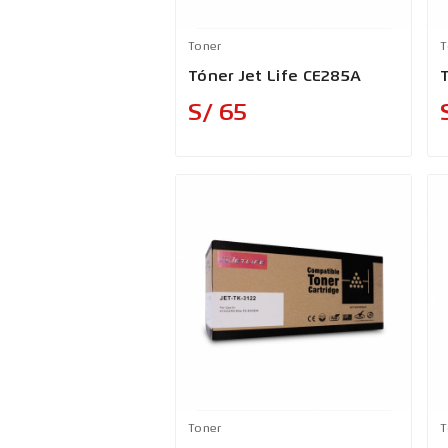
Toner
T
Tóner Jet Life CE285A
Precio
S/ 65
Toner
T