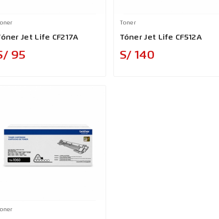
oner
Toner
Tóner Jet Life CF217A
Tóner Jet Life CF512A
Precio
Precio
S/ 95
S/ 140
oner