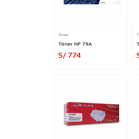
Toner
T
Tóner HP 79A
Precio
S/ 774