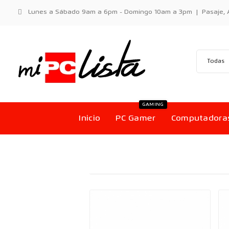
Lunes a Sábado 9am a 6pm - Domingo 10am a 3pm | Pasaje, Aci
GAMING
Inicio
PC Gamer
Computadora