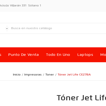
sclo Villarán 331 Sótano 1
s
Punto De Venta
Todo En Uno
Laptops
Mo
Inicio
Impresoras
Toner
Tóner Jet Life CE278A
Tóner Jet Li