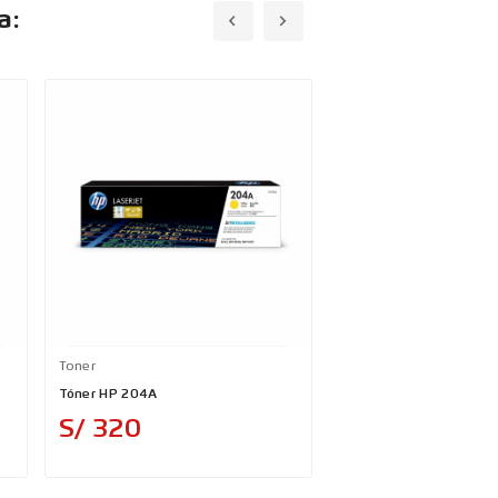
a:
Toner
Toner
Tóner HP 204A
Tóner Jet Life CF512A
Precio
Precio
S/ 320
S/ 140