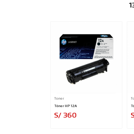
1
Toner
T
Tóner HP 12A
T
Precio
S/ 360