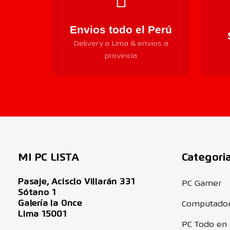
Envios todo el Perú
Delivery a Lima & envios a
provincia
MI PC LISTA
Categori
Pasaje, Acisclo Villarán 331
PC Gamer
Sótano 1
Galería la Once
Computado
Lima 15001
PC Todo en