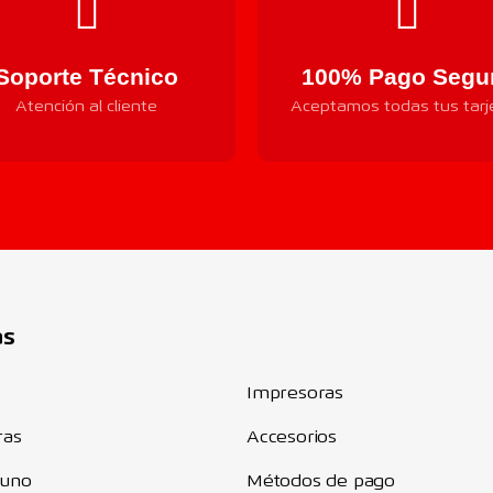
Soporte Técnico
100% Pago Segu
Atención al cliente
Aceptamos todas tus tarj
Componentes
as
Impresoras
ras
Accesorios
 uno
Métodos de pago