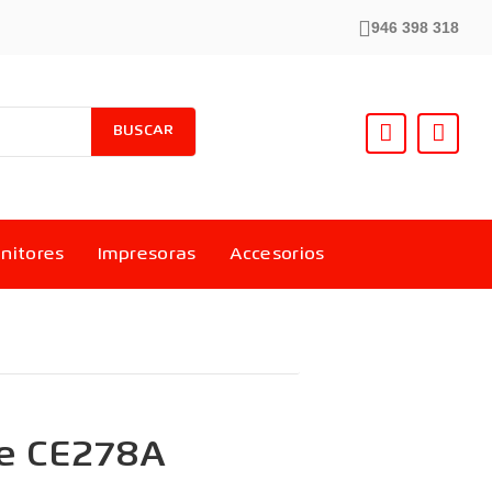
946 398 318
BUSCAR
nitores
Impresoras
Accesorios
fe CE278A