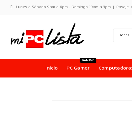
Lunes a Sábado 9am a 6pm - Domingo 10am a 3pm | Pasaje, Aci
GAMING
Inicio
PC Gamer
Computadora