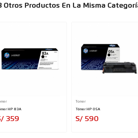
3 Otros Productos En La Misma Categorí
oner
Toner
óner HP 83A
Tóner HP 05A
Precio
Precio
S/ 359
S/ 590