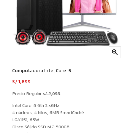

Computadora Intel Core I5
S/ 1,899
Precio Regular
s/ 2,099
Intel Core i5 6th 3.xGHz
4 núcleos, 4 hilos, 6MB SmartCaché
LGA1151, 65W
Disco Sólido SSD M.2 500GB